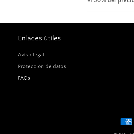
el
50% del preci
Enlaces útiles
Aviso legal
Protección de datos
FAQs
Form
de