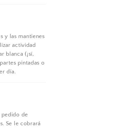
e
es y las mantienes
lizar actividad
r blanca (¡sí,
 partes pintadas o
r día.
n pedido de
s. Se le cobrará