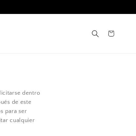
Carrito
icitarse dentro
pués de este
s para ser
tar cualquier